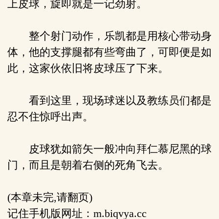
上皮球，旋即就是一记劲射。
整个射门动作，乐凯都是用核心带动身
体，他的支撑腿都有些弯曲了，可即便是如
此，这家伙依旧将皮球压了下来。
看到这里，现场球迷以及教练员们都是
忍不住惊呼出声。
皮球犹如箭矢一般冲向拜仁慕尼黑的球
门，而且是朝着右侧的死角飞去。
(本章未完,请翻页)
记住手机版网址：m.biqvya.cc