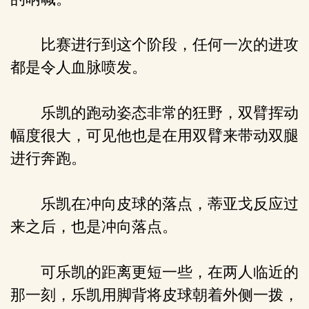
比赛进行到这个阶段，任何一次的进攻
都是令人血脉喷发。
乐凯的跑动姿态非常的狂野，双臂挥动
幅度很大，可见他也是在用双臂来带动双腿
进行奔跑。
乐凯在冲向皮球的落点，蒂亚戈反应过
来之后，也是冲向落点。
可乐凯的距离更短一些，在两人临近的
那一刻，乐凯用脚背将皮球朝着外侧一拨，