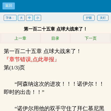
返回
悍腰
字体：
大
中
小
护眼
关灯
第一百二十五章 点球大战来了！
首页
上一章
目录
下一页
第一百二十五章 点球大战来了！
『章节错误,点此举报』
第(1/3)页
“阿森纳这次的进攻！！！诺伊尔！！
即时的出击！！”
“诺伊尔用他的双手守住了拜仁慕尼黑