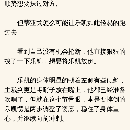
顺势想要抹过对方。
但蒂亚戈怎么可能让乐凯如此轻易的跑
过去。
看到自己没有机会抢断，他直接狠狠的
拽了一下乐凯，想要将乐凯放倒。
乐凯的身体明显的朝着左侧有些倾斜，
主裁判更是将哨子放在嘴上，他都已经准备
吹哨了，但就在这个节骨眼，本是要摔倒的
乐凯愣是两步调整了姿态，稳住了身体重
心，并继续向前冲刺。