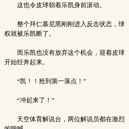
这也令皮球朝着乐凯身前滚动。
整个拜仁慕尼黑刚刚进入反击状态，球
权就被乐凯断了。
而乐凯也没有放弃这个机会，迎着皮球
开始狂奔起来。
“凯！！抢到第一落点！”
“冲起来了！”
天空体育解说台，两位解说员都在激烈
的呐喊。