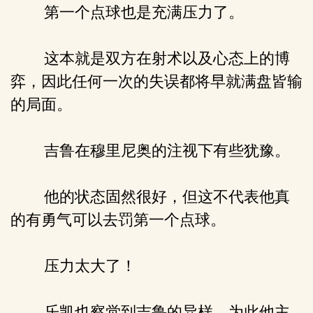
第一个点球也是充满压力了。
这本就是双方在射术以及心态上的博
弈，因此任何一次的失误都将早就满盘皆输
的局面。
吉鲁在穆里尼奥的注视下有些犹豫。
他的状态固然很好，但这不代表他真
的有勇气可以去罚第一个点球。
压力太大了！
乐凯也察觉到吉鲁的异样，为此他主