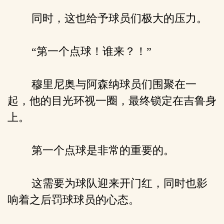
同时，这也给予球员们极大的压力。
“第一个点球！谁来？！”
穆里尼奥与阿森纳球员们围聚在一
起，他的目光环视一圈，最终锁定在吉鲁身
上。
第一个点球是非常的重要的。
这需要为球队迎来开门红，同时也影
响着之后罚球球员的心态。