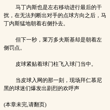
马丁内斯也是左右移动进行最后的干
扰，在无法判断出对手的点球方向之后，马
丁内斯猛地朝着右侧扑去。
但下一秒，莱万多夫斯基却是朝着左
侧罚点。
皮球紧贴着球门柱飞入球门当中。
当皮球入网的那一刻，现场拜仁慕尼
黑的球迷们爆发出剧烈的欢呼声
(本章未完,请翻页)