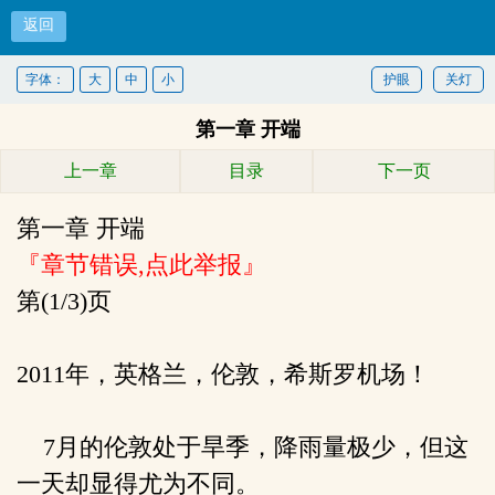
返回
悍腰
字体：
大
中
小
护眼
关灯
第一章 开端
首页
上一章
目录
下一页
第一章 开端
『章节错误,点此举报』
第(1/3)页
2011年，英格兰，伦敦，希斯罗机场！
7月的伦敦处于旱季，降雨量极少，但这
一天却显得尤为不同。